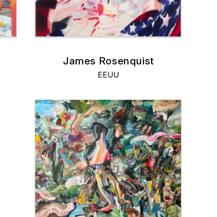
James Rosenquist
EEUU