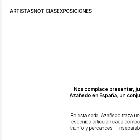
ARTISTAS
NOTICIAS
EXPOSICIONES
Nos complace presentar, ju
Azañedo en España, un conjunto
En esta serie, Azañedo traza un 
escénica articulan cada compos
triunfo y percances —inseparable